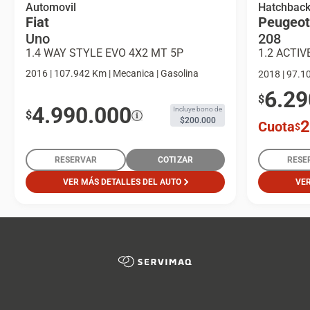
Fiat Uno 1.4 Way Style Evo 4x2 Mt 5p
Automovil
Peugeot 20
Hatchbac
Fiat
Peugeot
Automovil
Hb 82hp E
Uno
208
1.4 WAY STYLE EVO 4X2 MT 5P
2016 | 107.942 Km | Mecanica | Gasolina
2018 | 97.1
6.29
$
4.990.000
Incluye bono de
$
$200.000
2
Cuota
$
RESERVAR
COTIZAR
RESE
VER MÁS DETALLES DEL AUTO
VER