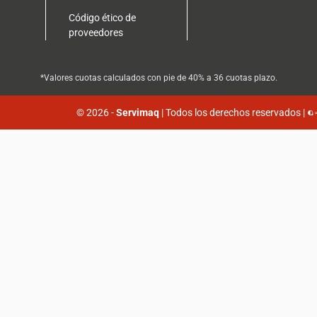
Código ético de
proveedores
*Valores cuotas calculados con pie de 40% a 36 cuotas plazo.
© 2026 -
Servimaq
| Todos los derechos reservados |