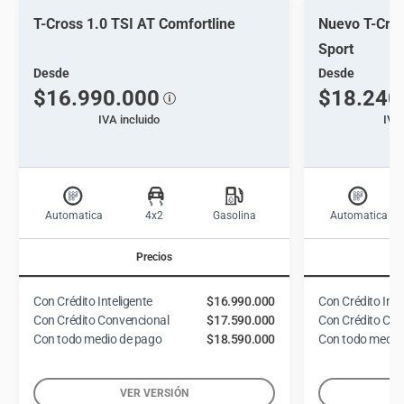
T-Cross 1.0 TSI AT Comfortline
Nuevo T-Cros
Sport
Desde
Desde
$16.990.000
$18.240
IVA incluido
IVA 
Automatica
4x2
Gasolina
Automatica
Precios
Con Crédito Inteligente
$16.990.000
Con Crédito Inte
Con Crédito Convencional
$17.590.000
Con Crédito Con
Con todo medio de pago
$18.590.000
Con todo medio
VER VERSIÓN