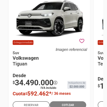
Entrega inmediata
Entrega
Imagen referencial
Volkswagen Tiguan Tiguan Tsi At
Suv
Volks
Suv
Volkswagen
Vol
Comfortline 150hp Suv
Tiguan
Ter
Desde
Des
34.490.000
$
Incluye bono de
1
$
$2.000.000
IVA incluido
592.462
*
Cuota
/
36 meses
$
RESERVAR
COTIZAR