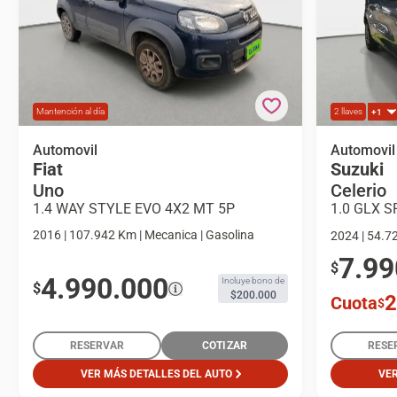
Mantención al día
2 llaves
+1
Fiat Uno 1.4 Way Style Evo 4x2 Mt 5p
Automovil
Suzuki Cel
Automovil
Fiat
Suzuki
Automovil
5p Automo
Uno
Celerio
1.4 WAY STYLE EVO 4X2 MT 5P
2016 | 107.942 Km | Mecanica | Gasolina
2024 | 54.7
7.99
$
4.990.000
Incluye bono de
$
$200.000
2
Cuota
$
RESERVAR
COTIZAR
RESE
VER MÁS DETALLES DEL AUTO
VER